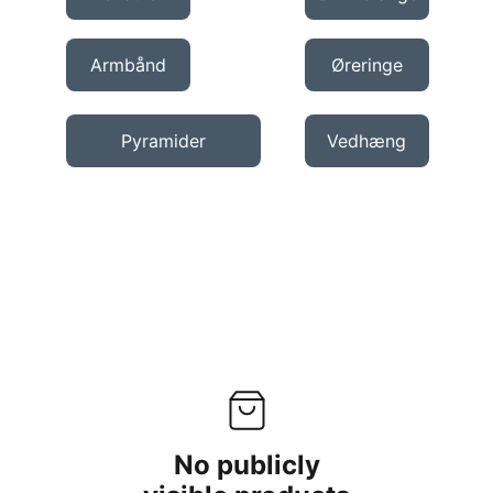
Armbånd
Øreringe
Pyramider
Vedhæng
No publicly