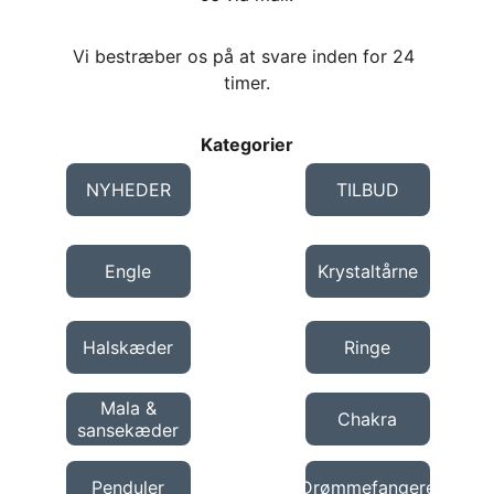
Vi bestræber os på at svare inden for 24 
timer.
Kategorier
NYHEDER
TILBUD
Engle
Krystaltårne
Halskæder
Ringe
Mala &
Chakra
sansekæder
Penduler
Drømmefangere